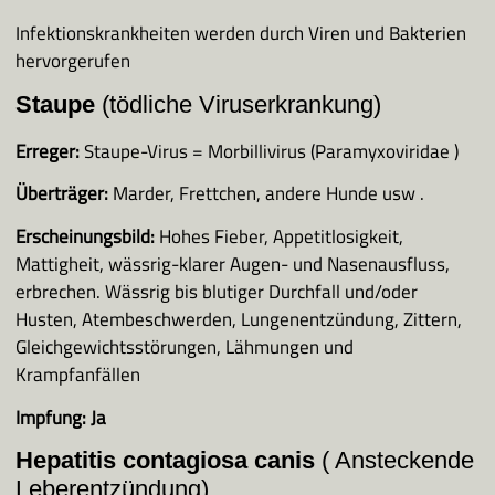
Tierheim Sigmaringen
Infektionskrankheiten werden durch Viren und Bakterien
hervorgerufen
Nestle Bad Saulgau
Staupe
(tödliche Viruserkrankung)
Erreger:
Staupe-Virus = Morbillivirus (Paramyxoviridae )
Häufig gestellte Fragen
Überträger:
Marder, Frettchen, andere Hunde usw .
Erscheinungsbild:
Hohes Fieber, Appetitlosigkeit,
Wissenswertes
Mattigheit, wässrig-klarer Augen- und Nasenausfluss,
Hunde
erbrechen. Wässrig bis blutiger Durchfall und/oder
Kastration der Hündin
Husten, Atembeschwerden, Lungenentzündung, Zittern,
Katzen
Gleichgewichtsstörungen, Lähmungen und
Krankheiten
Krampfanfällen
Gassigeher
Impfung:
Ja
Hepatitis contagiosa canis
( Ansteckende
Leberentzündung)