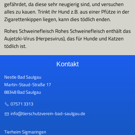
gefährdet, da diese sehr neugierig sind, und versuchen
alles zu kauen. Trinkt ihr Hund z.B. aus einer Pfütze in der
Zigarettenkippen liegen, kann dies tödlich enden.
Rohes Schweinefleisch Rohes Schweinefleisch enthält das
Aujetzki-Virus (Herpesvirus), das für Hunde und Katzen
tödlich ist.
Kontakt
Nestle Bad Saulgau
Martin-Staud-Straße 17
88348 Bad Saulgau
07571 3313
nf
t
rsch
tzv
r
n-b
d-s
lg
d
Tierheim Sigmaringen