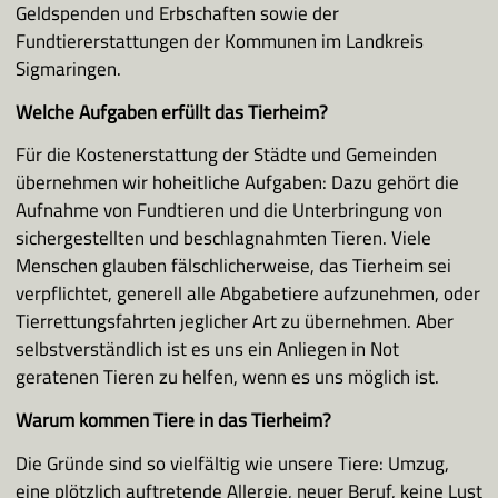
Geldspenden und Erbschaften sowie der
Tierheim Sigmaringen
Fundtiererstattungen der Kommunen im Landkreis
Sigmaringen.
Nestle Bad Saulgau
Welche Aufgaben erfüllt das Tierheim?
Für die Kostenerstattung der Städte und Gemeinden
Häufig gestellte Fragen
übernehmen wir hoheitliche Aufgaben: Dazu gehört die
Aufnahme von Fundtieren und die Unterbringung von
sichergestellten und beschlagnahmten Tieren. Viele
Wissenswertes
Menschen glauben fälschlicherweise, das Tierheim sei
Gassigeher
verpflichtet, generell alle Abgabetiere aufzunehmen, oder
Tierrettungsfahrten jeglicher Art zu übernehmen. Aber
selbstverständlich ist es uns ein Anliegen in Not
Ansprechpartner
geratenen Tieren zu helfen, wenn es uns möglich ist.
Warum kommen Tiere in das Tierheim?
Kontakt, Downloads
Die Gründe sind so vielfältig wie unsere Tiere: Umzug,
eine plötzlich auftretende Allergie, neuer Beruf, keine Lust