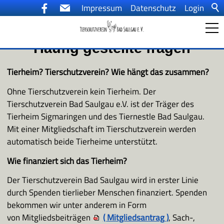
Impressum
Datenschutz
Login
Häufig gestellte fragen
Startseite
Tierheim? Tierschutzverein? Wie hängt das zusammen?
Ohne Tierschutzverein kein Tierheim. Der
Ein Tier kommt ins Haus
Tierschutzverein Bad Saulgau e.V. ist der Träger des
Tierheim Sigmaringen und des Tiernestle Bad Saulgau.
Mit einer Mitgliedschaft im Tierschutzverein werden
Aktuelles
automatisch beide Tierheime unterstützt.
Wie finanziert sich das Tierheim?
Tiervermittlung
Der Tierschutzverein Bad Saulgau wird in erster Linie
durch Spenden tierlieber Menschen finanziert. Spenden
Der Tierschutzverein
bekommen wir unter anderem in Form
von
Mitgliedsbeiträgen
(
Mitgliedsantrag
)
,
Sach-,