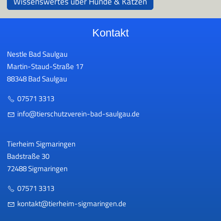
Wissenswertes über Hunde & Katzen
Kontakt
Nestle Bad Saulgau
Martin-Staud-Straße 17
88348 Bad Saulgau
07571 3313
nf
t
rsch
tzv
r
n-b
d-s
lg
d
Tierheim Sigmaringen
Badstraße 30
72488 Sigmaringen
07571 3313
k
nt
kt
t
rh
m-s
gm
r
ng
n
d