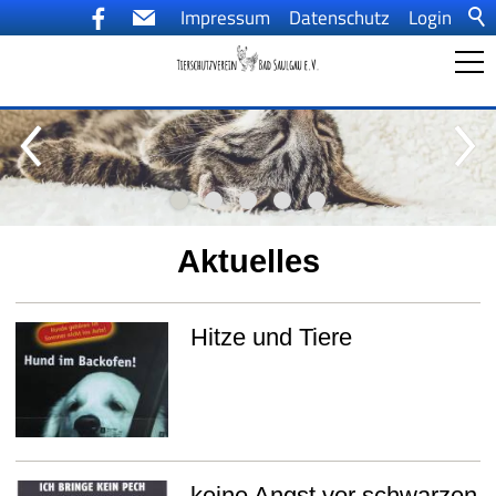
Impressum
Datenschutz
Login
Startseite
Ein Tier kommt ins Haus
Aktuelles
Aktuelles
Hitze und Tiere
Tiervermittlung
Der Tierschutzverein
keine Angst vor schwarzen