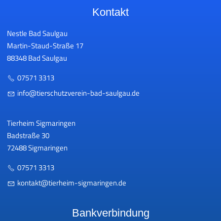
Kontakt
Nestle Bad Saulgau
Martin-Staud-Straße 17
88348 Bad Saulgau
07571 3313
nf
t
rsch
tzv
r
n-b
d-s
lg
d
Tierheim Sigmaringen
Badstraße 30
72488 Sigmaringen
07571 3313
k
nt
kt
t
rh
m-s
gm
r
ng
n
d
Bankverbindung