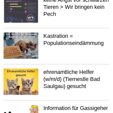
Tierheim Sigmaringen
Tieren > Wir bringen kein
Pech
Nestle Bad Saulgau
Kastration =
Häufig gestellte Fragen
Populationseindämmung
Gassigeher
ehrenamtliche Helfer
Ansprechpartner
(w/m/d) (Tiernestle Bad
Saulgau) gesucht
Kontakt, Downloads
Information für Gassigeher
Unsere Sponsoren/Partner